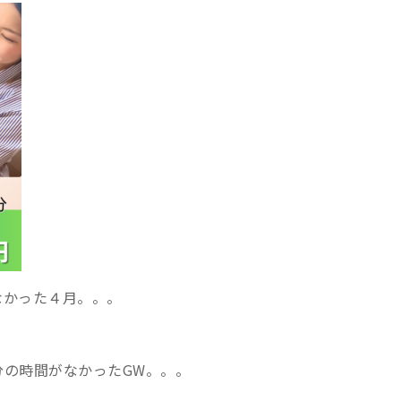
なかった４月。。。
分の時間がなかったGW。。。