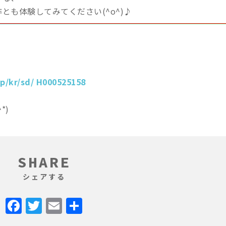
とも体験してみてください(^o^)♪
。
jp/kr/sd/ H000525158
*)
SHARE
シェアする
Facebook
Twitter
Email
共
有