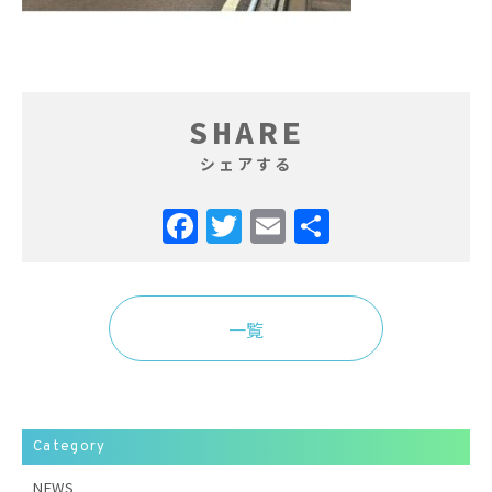
SHARE
シェアする
Facebook
Twitter
Email
共
有
一覧
Category
NEWS