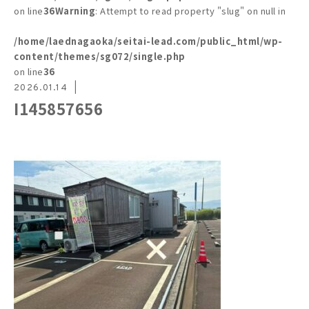
on line
36
Warning
: Attempt to read property "slug" on null in
/home/laednagaoka/seitai-lead.com/public_html/wp-
content/themes/sg072/single.php
on line
36
2026.01.14
I145857656