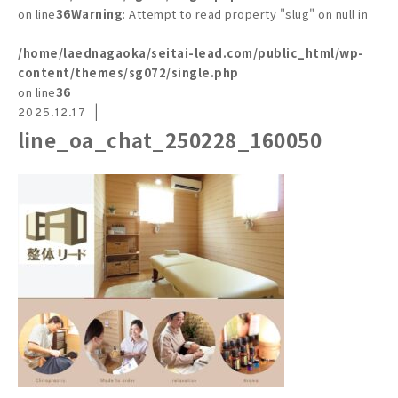
on line
36
Warning
: Attempt to read property "slug" on null in
/home/laednagaoka/seitai-lead.com/public_html/wp-
content/themes/sg072/single.php
on line
36
2025.12.17
line_oa_chat_250228_160050