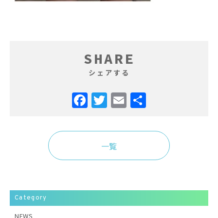
SHARE
シェアする
Facebook
Twitter
Email
共
有
一覧
Category
NEWS