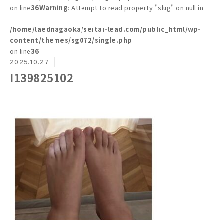
on line
36
Warning
: Attempt to read property "slug" on null in
/home/laednagaoka/seitai-lead.com/public_html/wp-
content/themes/sg072/single.php
on line
36
2025.10.27
I139825102