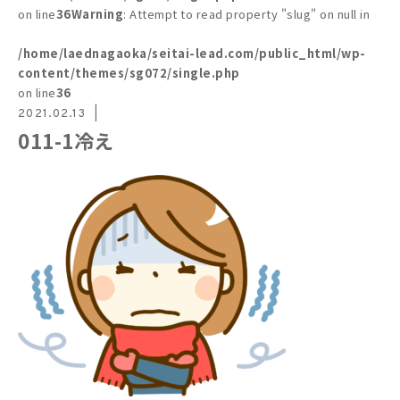
on line
36
Warning
: Attempt to read property "slug" on null in
/home/laednagaoka/seitai-lead.com/public_html/wp-
content/themes/sg072/single.php
on line
36
2021.02.13
011-1冷え