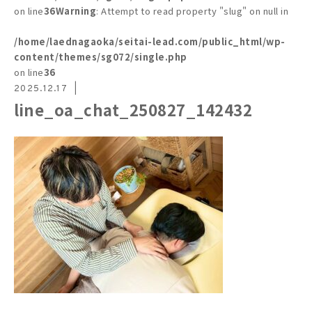
on line
36
Warning
: Attempt to read property "slug" on null in
/home/laednagaoka/seitai-lead.com/public_html/wp-
content/themes/sg072/single.php
on line
36
2025.12.17
line_oa_chat_250827_142432