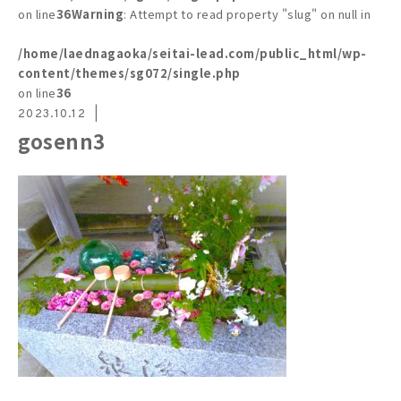
on line
36
Warning
: Attempt to read property "slug" on null in
/home/laednagaoka/seitai-lead.com/public_html/wp-
content/themes/sg072/single.php
on line
36
2023.10.12
gosenn3